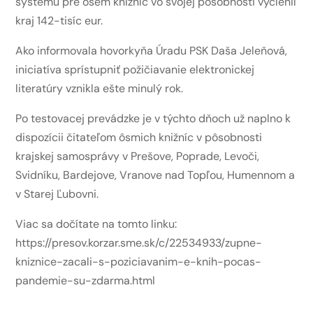
systému pre osem knižníc vo svojej pôsobnosti vyčlenil
kraj 142-tisíc eur.
Ako informovala hovorkyňa Úradu PSK Daša Jeleňová,
iniciatíva sprístupniť požičiavanie elektronickej
literatúry vznikla ešte minulý rok.
Po testovacej prevádzke je v týchto dňoch už naplno k
dispozícii čitateľom ôsmich knižníc v pôsobnosti
krajskej samosprávy v Prešove, Poprade, Levoči,
Svidníku, Bardejove, Vranove nad Topľou, Humennom a
v Starej Ľubovni.
Viac sa dočítate na tomto linku:
https://presov.korzar.sme.sk/c/22534933/zupne-
kniznice-zacali-s-poziciavanim-e-knih-pocas-
pandemie-su-zdarma.html