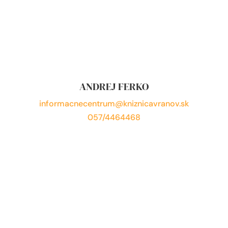
ANDREJ FERKO
informacnecentrum@kniznicavranov.sk
057/4464468