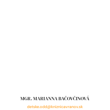
MGR. MARIANNA BAČOVČINOVÁ
detske.odd@kniznicavranov.sk