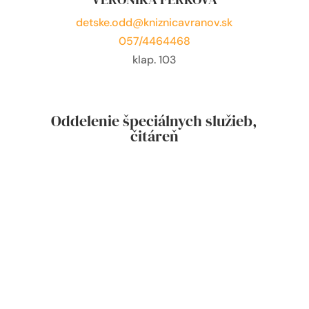
detske.odd@kniznicavranov.sk
057/4464468
klap. 103
Oddelenie špeciálnych služieb,
čitáreň