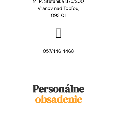
M. R. Štefánika 875/200,
Vranov nad Topľou,
093 01

057/446 4468
Personálne
obsadenie