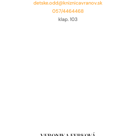
detske.odd@kniznicavranov.sk
057/4464468
klap. 103
VERONIKA FERKOVÁ