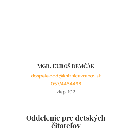
MGR. ĽUBOŠ DEMČÁK
dospele.odd@kniznicavranov.sk
057/4464468
klap. 102
Oddelenie pre detských
čitateľov