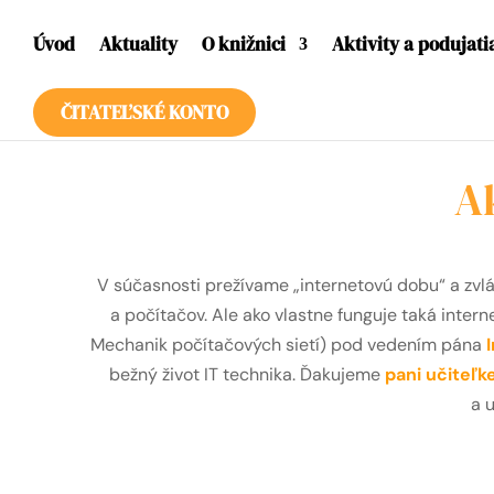
Úvod
Aktuality
O knižnici
Aktivity a podujati
ČITATEĽSKÉ KONTO
Ak
V súčasnosti prežívame „internetovú dobu“ a zvláš
a počítačov. Ale ako vlastne funguje taká inter
Mechanik počítačových sietí) pod vedením pána
I
bežný život IT technika. Ďakujeme
pani učiteľk
a u