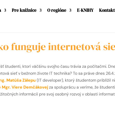
a
Pre knižnice
O regióne
E-KNIHY
Kontakt
o funguje internetová si
ť študenti, ktorí väčšinu svojho času trávia za počítačmi. Dn
netová sieť v bežnom živote IT technika? To sa práve dnes 26.4
ng. Matúša Zálepu
(IT developer), ktorý študentom priblížil n
e Mgr. Viere Demčákovej
za spoluprácu a veríme, že študen
žitočných informácií pre svoj osobný rozvoj v oblasti informat