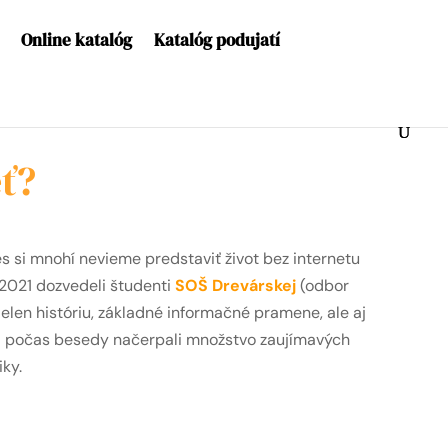
Online katalóg
Katalóg podujatí
eť?
es si mnohí nevieme predstaviť život bez internetu
.2021 dozvedeli študenti
SOŠ Drevárskej
(odbor
ielen históriu, základné informačné pramene, ale aj
ti počas besedy načerpali množstvo zaujímavých
iky.