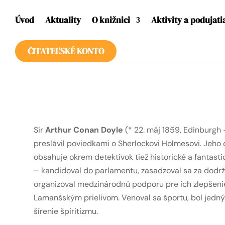
Úvod
Aktuality
O knižnici
Aktivity a podujati
ČITATEĽSKÉ KONTO
Sir
Arthur Conan Doyle
(* 22. máj 1859, Edinburgh –
preslávil poviedkami o Sherlockovi Holmesovi. Jeho 
obsahuje okrem detektívok tiež historické a fantastic
– kandidoval do parlamentu, zasadzoval sa za dodr
organizoval medzinárodnú podporu pre ich zlepšenie,
Lamanšským prielivom. Venoval sa športu, bol jedným
šírenie špiritizmu.