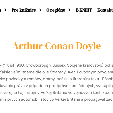
a
Pre knižnice
O regióne
E-KNIHY
Kontakt
Arthur Conan Doyle
 † 7. júl 1930, Crowborough, Sussex, Spojené kráľovstvo) bol š
ďalšie veľmi známe dielo je
Stratený svet.
Pôvodným povolaním
ké poviedky a romány, drámy, poéziu a literatúru faktu. Pôsobi
žiavanie práva v prípadoch protiprávne odsúdených, vystúpi
 verejne hájil záujmy Veľkej Británie vo vojnových konflikto
 z prvých automobilistov vo Veľkej Británii a propagoval začí