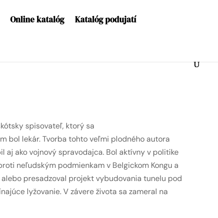
Online katalóg
Katalóg podujatí
kótsky spisovateľ, ktorý sa
 bol lekár. Tvorba tohto veľmi plodného autora
l aj ako vojnový spravodajca. Bol aktívny v politike
l proti neľudským podmienkam v Belgickom Kongu a
ch alebo presadzoval projekt vybudovania tunelu pod
najúce lyžovanie. V závere života sa zameral na