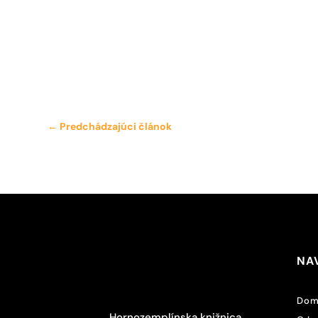
←
Predchádzajúci článok
NA
Dom
Hornozemplínska knižnica