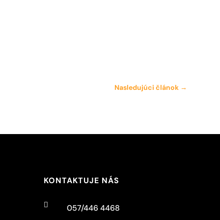
Nasledujúci článok
→
KONTAKTUJE NÁS

057/446 4468