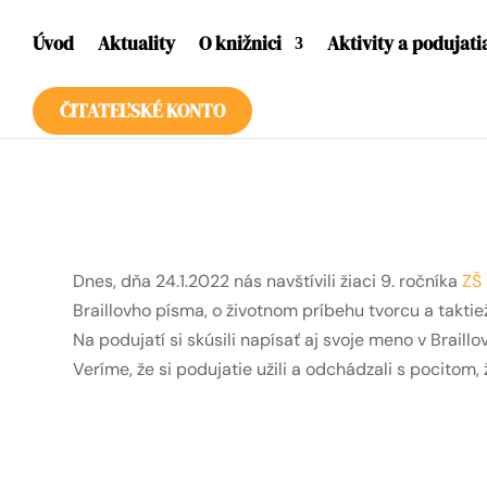
Úvod
Aktuality
O knižnici
Aktivity a podujati
ČITATEĽSKÉ KONTO
Dnes, dňa 24.1.2022 nás navštívili žiaci 9. ročníka
ZŠ 
Braillovho písma, o životnom príbehu tvorcu a taktie
Na podujatí si skúsili napísať aj svoje meno v Brail
Veríme, že si podujatie užili a odchádzali s pocitom,