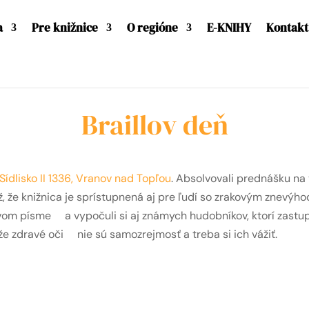
a
Pre knižnice
O regióne
E-KNIHY
Kontakt
Braillov deň
Sídlisko II 1336, Vranov nad Topľou
. Absolvovali prednášku na 
ž, že knižnica je sprístupnená aj pre ľudí so zrakovým znevýh
lovom písme
a vypočuli si aj známych hudobníkov, ktorí zastu
 že zdravé oči
nie sú samozrejmosť a treba si ich vážiť.