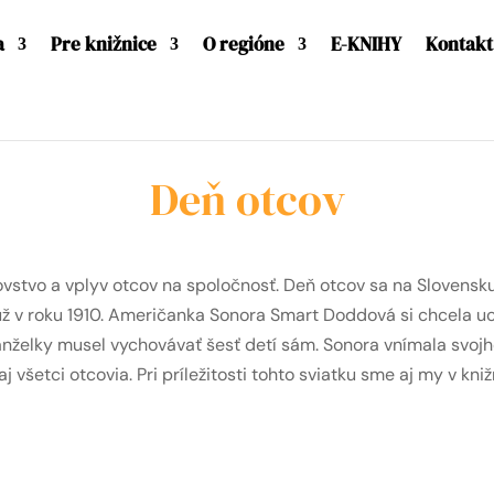
a
Pre knižnice
O regióne
E-KNIHY
Kontakt
Deň otcov
ovstvo a vplyv otcov na spoločnosť. Deň otcov sa na Slovensku
ž v roku 1910. Američanka Sonora Smart Doddová si chcela ucti
nželky musel vychovávať šesť detí sám. Sonora vnímala svojho
 všetci otcovia. Pri príležitosti tohto sviatku sme aj my v kni