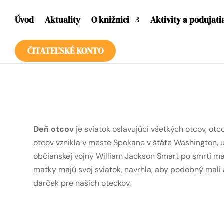
Úvod
Aktuality
O knižnici
Aktivity a podujati
ČITATEĽSKÉ KONTO
Deň otcov
je sviatok oslavujúci všetkých otcov, otc
otcov vznikla v meste Spokane v štáte Washington, u
občianskej vojny William Jackson Smart po smrti ma
matky majú svoj sviatok, navrhla, aby podobný mali aj
darček pre našich oteckov.