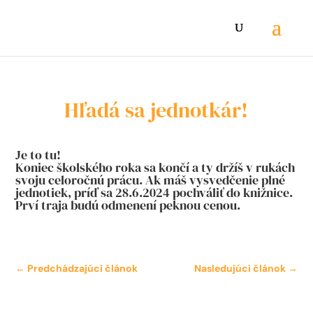
Hľadá sa jednotkár!
Je to tu!
Koniec školského roka sa končí a ty držíš v rukách
svoju celoročnú prácu. Ak máš vysvedčenie plné
jednotiek, príď sa 28.6.2024 pochváliť do knižnice.
Prví traja budú odmenení peknou cenou.
←
Predchádzajúci článok
Nasledujúci článok
→