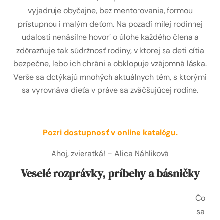
vyjadruje obyčajne, bez mentorovania, formou
prístupnou i malým deťom. Na pozadí milej rodinnej
udalosti nenásilne hovorí o úlohe každého člena a
zdôrazňuje tak súdržnosť rodiny, v ktorej sa deti cítia
bezpečne, lebo ich chráni a obklopuje vzájomná láska.
Verše sa dotýkajú mnohých aktuálnych tém, s ktorými
sa vyrovnáva dieťa v práve sa zväčšujúcej rodine.
Pozri dostupnosť v online katalógu.
Ahoj, zvieratká! – Alica Náhliková
Veselé rozprávky, príbehy a básničky
Čo
sa