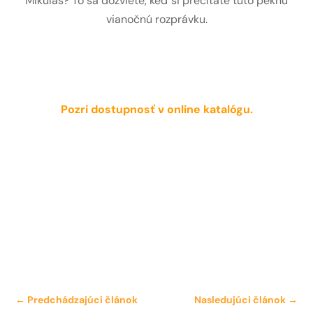
Mikuláš? To sa dozviete, keď si prečítate túto peknú
vianočnú rozprávku.
Pozri dostupnosť v online katalógu.
←
Predchádzajúci článok
Nasledujúci článok
→