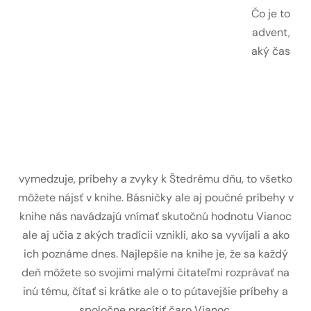
Čo je to
advent,
aký čas
vymedzuje, príbehy a zvyky k Štedrému dňu, to všetko
môžete nájsť v knihe. Básničky ale aj poučné príbehy v
knihe nás navádzajú vnímať skutočnú hodnotu Vianoc
ale aj učia z akých tradícii vznikli, ako sa vyvíjali a ako
ich poznáme dnes. Najlepšie na knihe je, že sa každý
deň môžete so svojimi malými čitateľmi rozprávať na
inú tému, čítať si krátke ale o to pútavejšie príbehy a
spoločne precítiť čaro Vianoc.