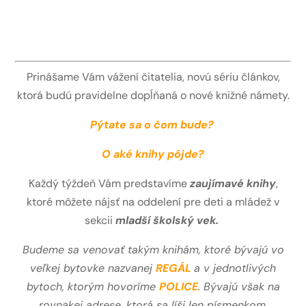
Prinášame Vám vážení čitatelia, novú sériu článkov,
ktorá budú pravidelne dopĺňaná o nové knižné námety.
Pýtate sa o čom bude?
O aké knihy pôjde?
Každý týždeň Vám predstavíme
zaujímavé knihy
,
ktoré môžete nájsť na oddelení pre deti a mládež v
sekcii
mladší školský vek.
Budeme sa venovať takým knihám, ktoré bývajú vo
veľkej bytovke nazvanej
REGÁL
a v jednotlivých
bytoch, ktorým hovoríme
POLICE
. Bývajú však na
rovnakej adrese,
ktorá sa líši len písmenkom.