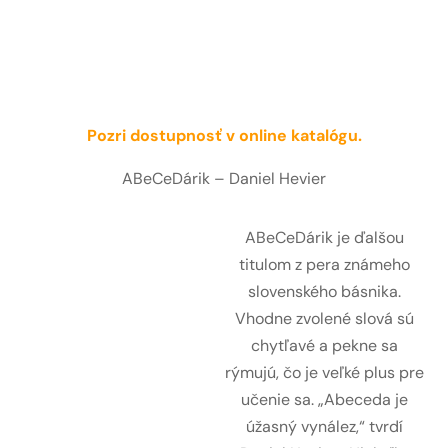
Pozri dostupnosť v online katalógu.
ABeCeDárik – Daniel Hevier
ABeCeDárik je ďalšou
titulom z pera známeho
slovenského básnika.
Vhodne zvolené slová sú
chytľavé a pekne sa
rýmujú, čo je veľké plus pre
učenie sa. „Abeceda je
úžasný vynález,“ tvrdí