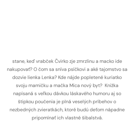
stane, keď vrabček Čvirko zje zmrzlinu a macko ide
nakupovať? O čom sa sníva psíčkovi a aké tajomstvo sa
dozvie lienka Lenka? Kde nájde popletené kuriatko
svoju mamičku a mačka Mica nový byt? Knižka
napísaná s veľkou dávkou láskavého humoru aj so
štipkou poučenia je plná veselých príbehov o
nezbedných zvieratkách, ktoré budú deťom nápadne
pripomínať ich vlastné šibalstvá.