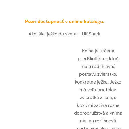
Pozri dostupnosť v online katalógu.
Ako išiel ježko do sveta – Ulf Shark
Kniha je určená
predškolákom, ktorí
majú radi hlavnú
postavu zvieratko,
konkrétne ježka. Ježko
má veľa priateĺov,
zvieratká z lesa, s
ktorými zažíva rôzne
dobrodružstvá a vníma
nie len rozlišnosti
medzi nimi ale aj sám