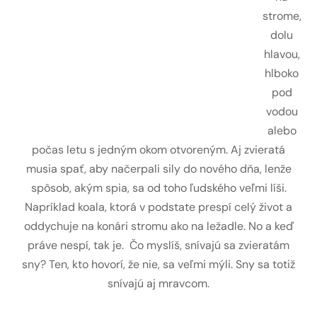
strome,
dolu
hlavou,
hlboko
pod
vodou
alebo
počas letu s jedným okom otvoreným. Aj zvieratá
musia spať, aby načerpali sily do nového dňa, lenže
spôsob, akým spia, sa od toho ľudského veľmi líši.
Napríklad koala, ktorá v podstate prespí celý život a
oddychuje na konári stromu ako na ležadle. No a keď
práve nespí, tak je. Čo myslíš, snívajú sa zvieratám
sny? Ten, kto hovorí, že nie, sa veľmi mýli. Sny sa totiž
snívajú aj mravcom.