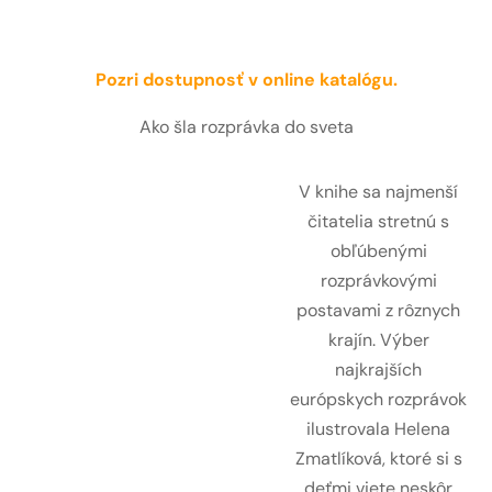
Pozri dostupnosť v online katalógu.
Ako šla rozprávka do sveta
V knihe sa najmenší
čitatelia stretnú s
obľúbenými
rozprávkovými
postavami z rôznych
krajín. Výber
najkrajších
európskych rozprávok
ilustrovala Helena
Zmatlíková, ktoré si s
deťmi viete neskôr