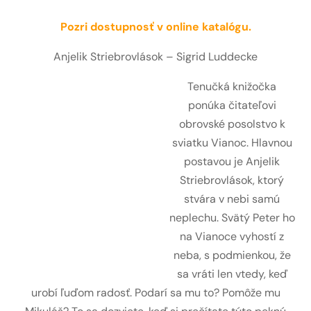
Pozri dostupnosť v online katalógu.
Anjelik Striebrovlások – Sigrid Luddecke
Tenučká knižočka
ponúka čitateľovi
obrovské posolstvo k
sviatku Vianoc. Hlavnou
postavou je Anjelik
Striebrovlások, ktorý
stvára v nebi samú
neplechu. Svätý Peter ho
na Vianoce vyhostí z
neba, s podmienkou, že
sa vráti len vtedy, keď
urobí ľuďom radosť. Podarí sa mu to? Pomôže mu