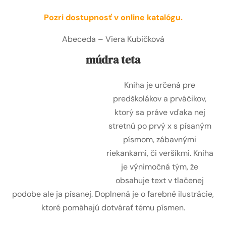
Pozri dostupnosť v online katalógu.
Abeceda – Viera Kubičková
múdra teta
Kniha je určená pre
predškolákov a prváčikov,
ktorý sa práve vďaka nej
stretnú po prvý x s písaným
písmom, zábavnými
riekankami, či veršíkmi. Kniha
je výnimočná tým, že
obsahuje text v tlačenej
podobe ale ja písanej. Doplnená je o farebné ilustrácie,
ktoré pomáhajú dotvárať tému písmen.