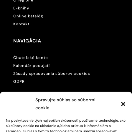
O regióne
E-knihy
Online katalóg
Kontakt
NAVIGÁCIA
Čitateľské konto
Kalendár podujatí
Zásady spracovania súborov cookies
GDPR
KONTAKTUJE NÁS
Spravujte súhlas so súbormi
cookie

057/446 4468
Na poskytovanie tých najlepších skúseností používame technológie, ako
sú súbory cookie na ukladanie a/alebo prístup k informáciám o

M. R. Štefánika 875/200,
zariadení. Súhlas s týmito technológiami nám umožní spracovávať