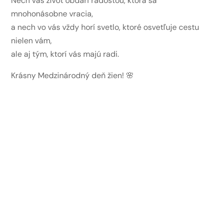
Nech vás život obdarí radosťou, ktorá sa
mnohonásobne vracia,
a nech vo vás vždy horí svetlo, ktoré osvetľuje cestu
nielen vám,
ale aj tým, ktorí vás majú radi.
Krásny Medzinárodný deň žien! 🌸