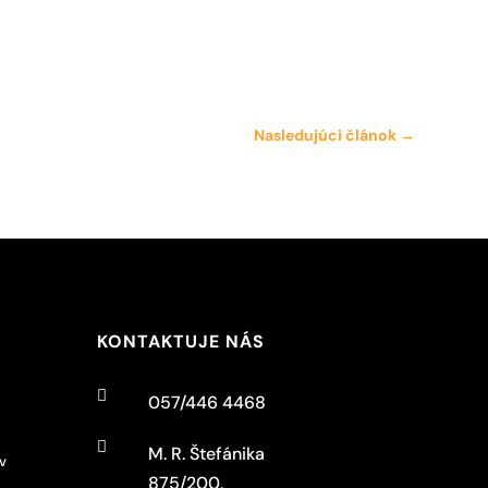
Nasledujúci článok
→
KONTAKTUJE NÁS

057/446 4468

M. R. Štefánika
v
875/200,