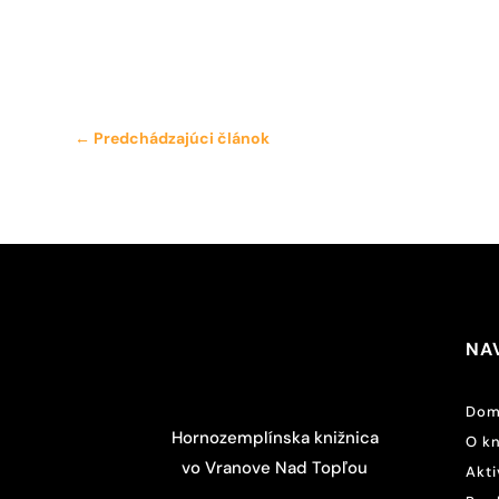
←
Predchádzajúci článok
NA
Dom
Hornozemplínska knižnica
O kn
vo Vranove Nad Topľou
Akti