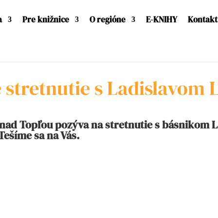
a
Pre knižnice
O regióne
E-KNIHY
Kontakt
 stretnutie s Ladislavom
nad Topľou pozýva na stretnutie s básnikom L
Tešíme sa na Vás.