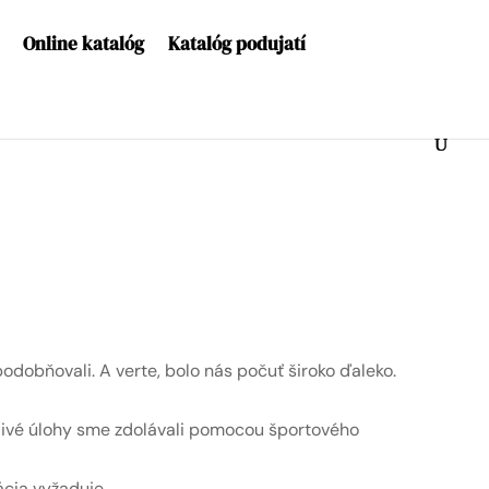
Online katalóg
Katalóg podujatí
podobňovali. A verte, bolo nás počuť široko ďaleko.
tlivé úlohy sme zdolávali pomocou športového
ácia vyžaduje.