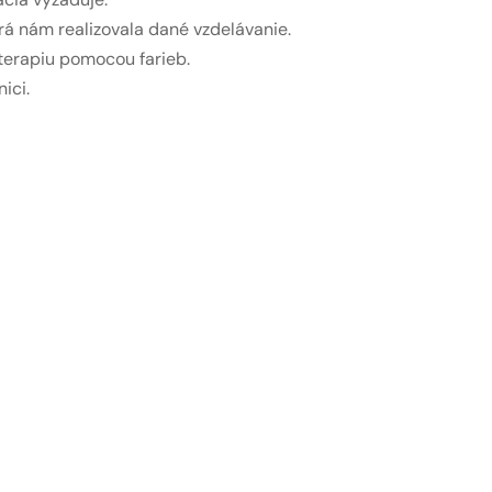
á nám realizovala dané vzdelávanie.
terapiu pomocou farieb.
ici.