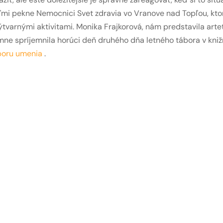
mi pekne Nemocnici Svet zdravia vo Vranove nad Topľou, ktor
tvarnými aktivitami. Monika Frajkorová, nám predstavila arte
ne spríjemnila horúci deň druhého dňa letného tábora v knižn
poru umenia
.