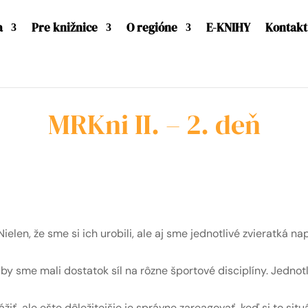
a
Pre knižnice
O regióne
E-KNIHY
Kontakt
MRKni II. – 2. deň
len, že sme si ich urobili, ale aj sme jednotlivé zvieratká na
by sme mali dostatok síl na rôzne športové disciplíny. Jedno
iť, ale ešte dôležitejšie je správne zareagovať, keď si to situ