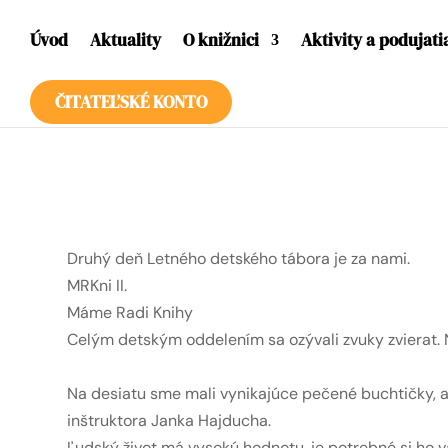
Úvod
Aktuality
O knižnici
Aktivity a podujati
ČITATEĽSKÉ KONTO
Druhý deň Letného detského tábora je za nami.
MRKni II.
Máme Radi Knihy
Celým detským oddelením sa ozývali zvuky zvierat. Nie
Na desiatu sme mali vynikajúce pečené buchtičky, a
inštruktora Janka Hajducha.
Ľudský život má vysokú hodnotu, je potrebné si ho váž