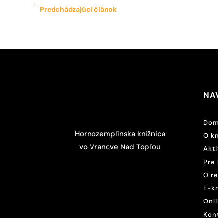
←
Predchádzajúci článok
NA
Dom
Hornozemplínska knižnica
O kn
vo Vranove Nad Topľou
Akti
Pre 
O r
E-k
Onli
Kon