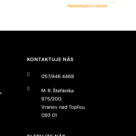
→
Nasledujúci článok
KONTAKTUJE NÁS

057/446 4468

M. R. Štefánika
v
875/200,
Vranov nad Topľou,
093 01