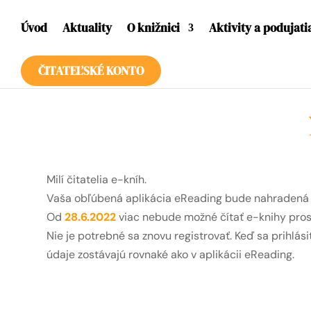
Úvod
Aktuality
O knižnici
Aktivity a podujati
ČITATEĽSKÉ KONTO
Milí čitatelia e-kníh.
Vaša obľúbená aplikácia eReading bude nahradená
Od
28.6.2022
viac nebude možné čítať e-knihy prost
Nie je potrebné sa znovu registrovať. Keď sa prihlás
údaje zostávajú rovnaké ako v aplikácii eReading.