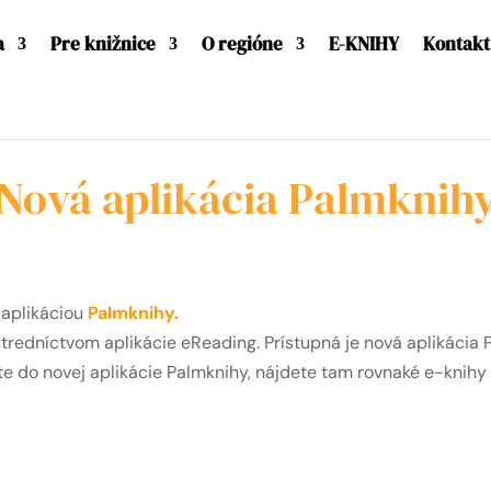
a
Pre knižnice
O regióne
E-KNIHY
Kontakt
Nová aplikácia Palmknih
 aplikáciou
Palmknihy.
redníctvom aplikácie eReading. Prístupná je nová aplikácia 
ite do novej aplikácie Palmknihy, nájdete tam rovnaké e-knihy