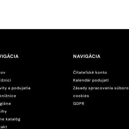
VIGÁCIA
NAVIGÁCIA
ov
Čitateľské konto
ižnici
Kalendár podujatí
vity a podujatia
Zásady spracovania súboro
knižnice
cookies
egióne
GDPR
nihy
ne katalóg
takt