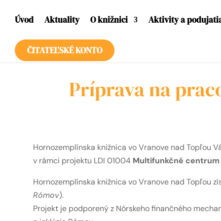
Úvod
Aktuality
O knižnici
Aktivity a podujati
ČITATEĽSKÉ KONTO
Príprava na pra
Hornozemplínska knižnica vo Vranove nad Topľou V
v rámci projektu LDI 01004
Multifunkčné centrum 
Hornozemplínska knižnica vo Vranove nad Topľou zí
Rómov
).
Projekt je podporený z Nórskeho finančného mechan