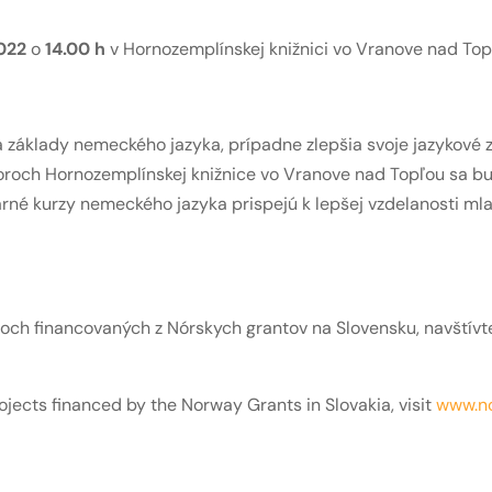
022
o
14.00 h
v Hornozemplínskej knižnici vo Vranove nad To
 základy nemeckého jazyka, prípadne zlepšia svoje jazykové zn
storoch Hornozemplínskej knižnice vo Vranove nad Topľou sa 
rné kurzy nemeckého jazyka prispejú k lepšej vzdelanosti ml
och financovaných z Nórskych grantov na Slovensku, navštívt
ects financed by the Norway Grants in Slovakia, visit
www.no