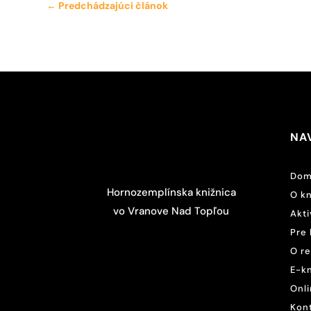
←
Predchádzajúci článok
NA
Dom
Hornozemplínska knižnica
O kn
vo Vranove Nad Topľou
Akti
Pre 
O r
E-k
Onli
Kon