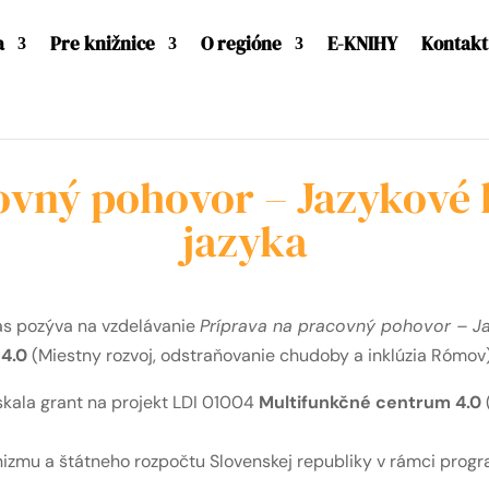
a
Pre knižnice
O regióne
E-KNIHY
Kontakt
covný pohovor – Jazykové
jazyka
ás pozýva na vzdelávanie
Príprava na pracovný pohovor – J
4.0
(Miestny rozvoj, odstraňovanie chudoby a inklúzia Rómov)
skala grant na projekt LDI 01004
Multifunkčné centrum 4.0
izmu a štátneho rozpočtu Slovenskej republiky v rámci progr