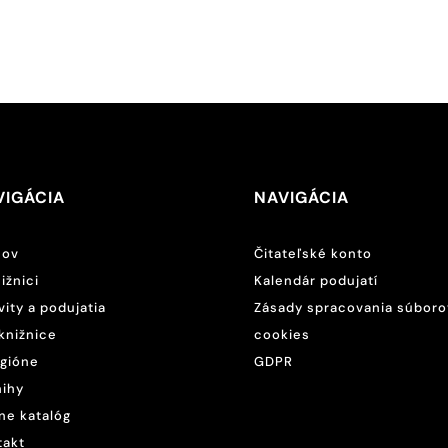
VIGÁCIA
NAVIGÁCIA
ov
Čitateľské konto
ižnici
Kalendár podujatí
vity a podujatia
Zásady spracovania súboro
knižnice
cookies
egióne
GDPR
nihy
ne katalóg
takt