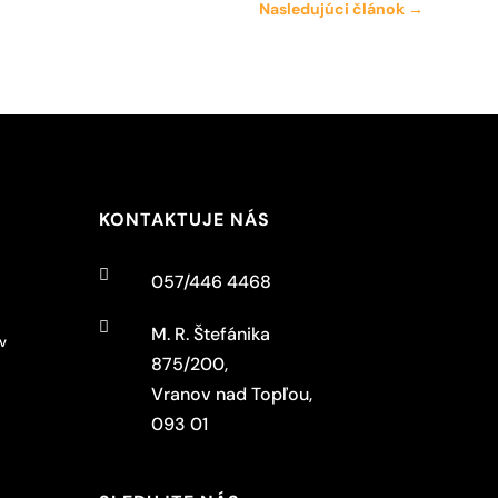
Nasledujúci článok
→
KONTAKTUJE NÁS

057/446 4468

M. R. Štefánika
v
875/200,
Vranov nad Topľou,
093 01