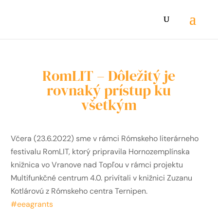
RomLIT – Dôležitý je
rovnaký prístup ku
všetkým
Včera (23.6.2022) sme v rámci Rómskeho literárneho
festivalu RomLIT, ktorý pripravila Hornozemplínska
knižnica vo Vranove nad Topľou v rámci projektu
Multifunkčné centrum 4.0. privítali v knižnici Zuzanu
Kotlárovú z Rómskeho centra Ternipen.
#eeagrants