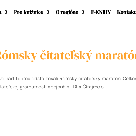
a
Pre knižnice
O regióne
E-KNIHY
Kontakt
Rómsky čitateľský marató
ve nad Topľou odštartovali Rómsky čitateľský maratón. Celkov
ateľskej gramotnosti spojená s LDI a Čítajme si.