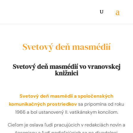
Svetový deň masmédií
Svetový deň masmédií vo vranovskej
knižnici
Svetový deň masmédií a spoločenských
komunikačných prostriedkov
sa pripomína od roku
1966 a bol ustanovený II. vatikánskym koncilom.
Cieľom je oslava ľudí pracujúcich v redakciách novín a
časopisov a ľudí podieľajúcich sa na divadelnej,