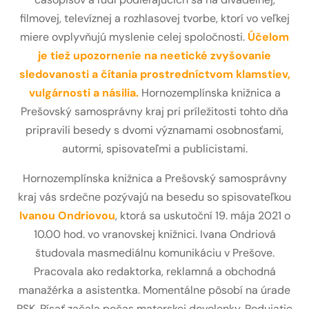
filmovej, televíznej a rozhlasovej tvorbe, ktorí vo veľkej
miere ovplyvňujú myslenie celej spoločnosti.
Účelom
je tiež upozornenie na neetické zvyšovanie
sledovanosti a čítania prostredníctvom klamstiev,
vulgárnosti a násilia.
Hornozemplínska knižnica a
Prešovský samosprávny kraj pri príležitosti tohto dňa
pripravili besedy s dvomi významami osobnosťami,
autormi, spisovateľmi a publicistami.
Hornozemplínska knižnica a Prešovský samosprávny
kraj vás srdečne pozývajú na besedu so spisovateľkou
Ivanou Ondriovou
, ktorá sa uskutoční 19. mája 2021 o
10.00 hod. vo vranovskej knižnici. Ivana Ondriová
študovala masmediálnu komunikáciu v Prešove.
Pracovala ako redaktorka, reklamná a obchodná
manažérka a asistentka. Momentálne pôsobí na úrade
PSK. Písať začala počas materskej dovolenky. Podujatie