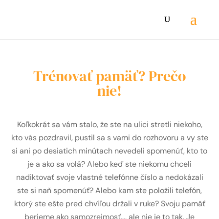
Trénovať pamäť? Prečo
nie!
Koľkokrát sa vám stalo, že ste na ulici stretli niekoho,
kto vás pozdravil, pustil sa s vami do rozhovoru a vy ste
si ani po desiatich minútach nevedeli spomenúť, kto to
je a ako sa volá? Alebo keď ste niekomu chceli
nadiktovať svoje vlastné telefónne číslo a nedokázali
ste si naň spomenúť? Alebo kam ste položili telefón,
ktorý ste ešte pred chvíľou držali v ruke? Svoju pamäť
berieme ako samozrejmosť…, ale nie je to tak. Je