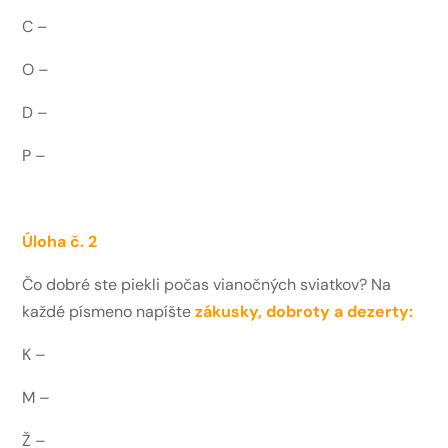
C –
O –
D –
P –
Úloha č. 2
Čo dobré ste piekli počas vianočných sviatkov? Na
každé písmeno napíšte
zákusky, dobroty a dezerty:
K –
M –
Ž –