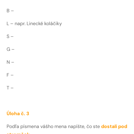
B –
L – napr. Linecké koláčiky
S –
G –
N –
F –
T –
Úloha č. 3
Podľa písmena vášho mena napíšte, čo ste
dostali pod