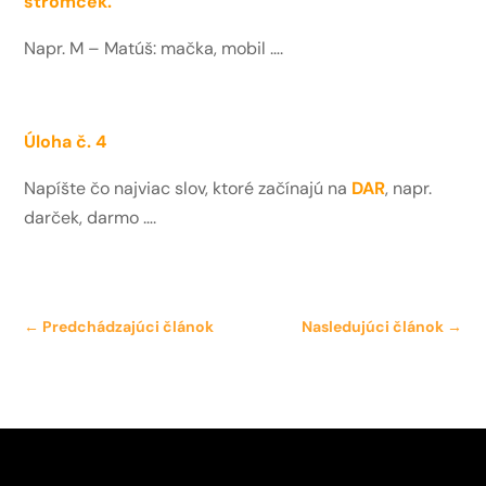
stromček.
Napr. M – Matúš: mačka, mobil ….
Úloha č. 4
Napíšte čo najviac slov, ktoré začínajú na
DAR
, napr.
darček, darmo ….
←
Predchádzajúci článok
Nasledujúci článok
→