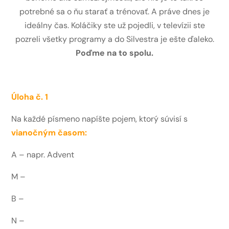
potrebné sa o ňu starať a trénovať. A práve dnes je
ideálny čas. Koláčiky ste už pojedli, v televízii ste
pozreli všetky programy a do Silvestra je ešte ďaleko.
Poďme na to spolu.
Úloha č. 1
Na každé písmeno napíšte pojem, ktorý súvisí s
vianočným časom:
A – napr. Advent
M –
B –
N –