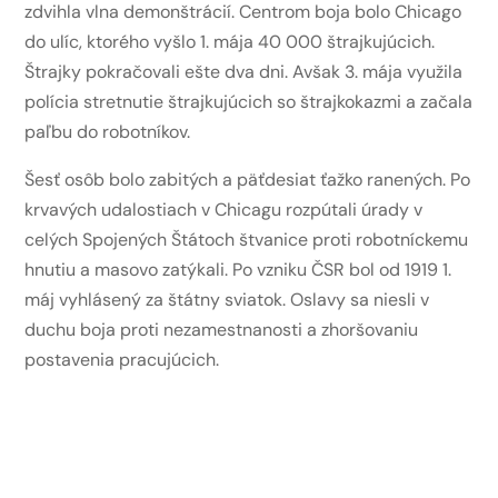
zdvihla vlna demonštrácií. Centrom boja bolo Chicago
do ulíc, ktorého vyšlo 1. mája 40 000 štrajkujúcich.
Štrajky pokračovali ešte dva dni. Avšak 3. mája využila
polícia stretnutie štrajkujúcich so štrajkokazmi a začala
paľbu do robotníkov.
Šesť osôb bolo zabitých a päťdesiat ťažko ranených. Po
krvavých udalostiach v Chicagu rozpútali úrady v
celých Spojených Štátoch štvanice proti robotníckemu
hnutiu a masovo zatýkali. Po vzniku ČSR bol od 1919 1.
máj vyhlásený za štátny sviatok. Oslavy sa niesli v
duchu boja proti nezamestnanosti a zhoršovaniu
postavenia pracujúcich.