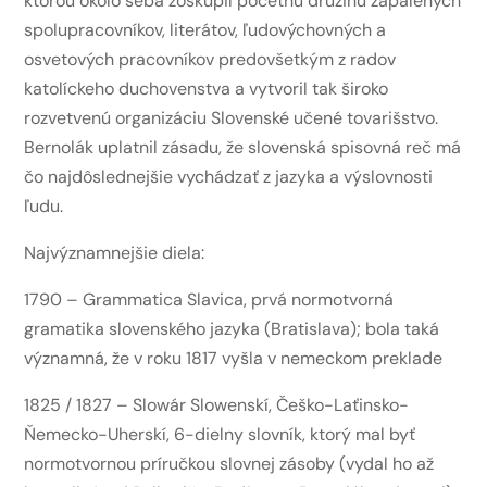
ktorou okolo seba zoskupil početnú družinu zapálených
spolupracovníkov, literátov, ľudovýchovných a
osvetových pracovníkov predovšetkým z radov
katolíckeho duchovenstva a vytvoril tak široko
rozvetvenú organizáciu Slovenské učené tovarišstvo.
Bernolák uplatnil zásadu, že slovenská spisovná reč má
čo najdôslednejšie vychádzať z jazyka a výslovnosti
ľudu.
Najvýznamnejšie diela:
1790 – Grammatica Slavica, prvá normotvorná
gramatika slovenského jazyka (Bratislava); bola taká
významná, že v roku 1817 vyšla v nemeckom preklade
1825 / 1827 – Slowár Slowenskí, Češko-Laťinsko-
Ňemecko-Uherskí, 6-dielny slovník, ktorý mal byť
normotvornou príručkou slovnej zásoby (vydal ho až