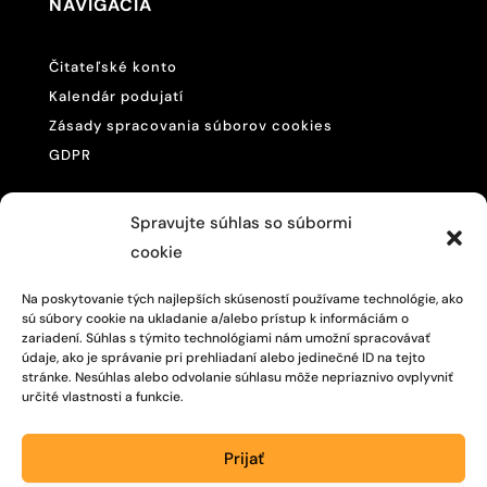
NAVIGÁCIA
Čitateľské konto
Kalendár podujatí
Zásady spracovania súborov cookies
GDPR
KONTAKTUJE NÁS
Spravujte súhlas so súbormi
cookie

057/446 4468
Na poskytovanie tých najlepších skúseností používame technológie, ako
sú súbory cookie na ukladanie a/alebo prístup k informáciám o

M. R. Štefánika 875/200,
zariadení. Súhlas s týmito technológiami nám umožní spracovávať
Vranov nad Topľou, 093 01
údaje, ako je správanie pri prehliadaní alebo jedinečné ID na tejto
stránke. Nesúhlas alebo odvolanie súhlasu môže nepriaznivo ovplyvniť
určité vlastnosti a funkcie.
SLEDUJTE NÁS
Prijať