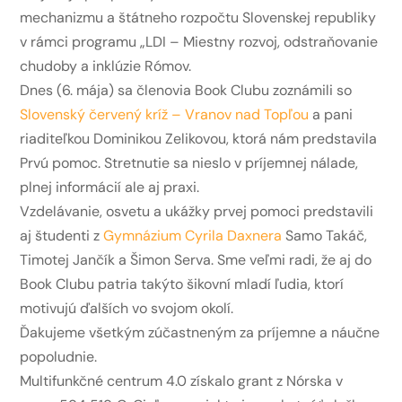
mechanizmu a štátneho rozpočtu Slovenskej republiky
v rámci programu „LDI – Miestny rozvoj, odstraňovanie
chudoby a inklúzie Rómov.
Dnes (6. mája) sa členovia Book Clubu zoznámili so
Slovenský červený kríž – Vranov nad Topľou
a pani
riaditeľkou Dominikou Zelikovou, ktorá nám predstavila
Prvú pomoc. Stretnutie sa nieslo v príjemnej nálade,
plnej informácií ale aj praxi.
Vzdelávanie, osvetu a ukážky prvej pomoci predstavili
aj študenti z
Gymnázium Cyrila Daxnera
Samo Takáč,
Timotej Jančík a Šimon Serva. Sme veľmi radi, že aj do
Book Clubu patria takýto šikovní mladí ľudia, ktorí
motivujú ďalších vo svojom okolí.
Ďakujeme všetkým zúčastneným za príjemne a náučne
popoludnie.
Multifunkčné centrum 4.0 získalo grant z Nórska v