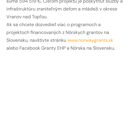
sume 594 519 €. Cieľom projektu je poskytnúť služby a
infraštruktúru zraniteľným deťom a mládeži v okrese
Vranov nad Topľou.
Ak sa chcete dozvedieť viac o programoch a
projektoch financovaných z Nórskych grantov na
Slovensku, navštívte stránku
www.norwaygrants.sk
alebo Facebook Granty EHP a Nórska na Slovensku.