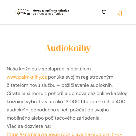
Audioknihy
Naša knižnica v spolupráci s portálom
www.palmknihy.cz
ponúka svojím registrovaným
čitateľom novú službu – požičiavanie audiokníh.
Čitatelia si môžu z pohodlia domova cez online katalóg
knižnice vybrať z viac ako 13 000 titulov e-kníh a 400
audiokníh jednoducho si ich požičať do svojho
mobilného alebo počítačového zariadenia.
Viac sa dozviete na:
https://kniznicavranov.sk/poziciavanie-audioknih-v-