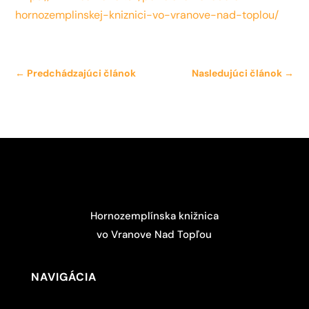
hornozemplinskej-kniznici-vo-vranove-nad-toplou/
←
Predchádzajúci článok
Nasledujúci článok
→
Hornozemplínska knižnica
vo Vranove Nad Topľou
NAVIGÁCIA