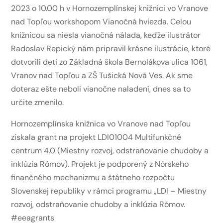
2023 o 10.00 h v Hornozemplínskej knižnici vo Vranove
nad Topľou workshopom Vianočná hviezda. Celou
knižnicou sa niesla vianočná nálada, keďže ilustrátor
Radoslav Repický nám pripravil krásne ilustrácie, ktoré
dotvorili deti zo
Základná škola Bernolákova ulica 1061,
Vranov nad Topľou a ZŠ Tušická Nová Ves
. Ak sme
doteraz ešte neboli vianočne naladení, dnes sa to
určite zmenilo.
Hornozemplínska knižnica vo Vranove nad Topľou
získala grant na projekt LDI01004 Multifunkčné
centrum 4.0 (Miestny rozvoj, odstraňovanie chudoby a
inklúzia Rómov). Projekt je podporený z Nórskeho
finančného mechanizmu a štátneho rozpočtu
Slovenskej republiky v rámci programu „LDI – Miestny
rozvoj, odstraňovanie chudoby a inklúzia Rómov.
#eeagrants