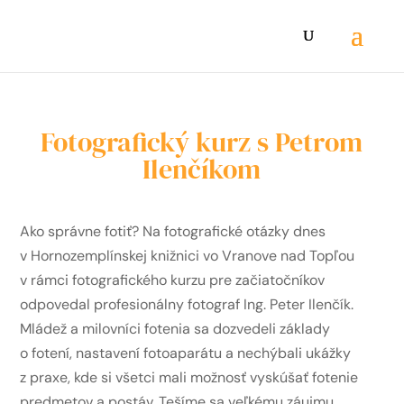
Fotografický kurz s Petrom
Ilenčíkom
Ako správne fotiť? Na fotografické otázky dnes
v Hornozemplínskej knižnici vo Vranove nad Topľou
v rámci fotografického kurzu pre začiatočníkov
odpovedal profesionálny fotograf Ing. Peter Ilenčík.
Mládež a milovníci fotenia sa dozvedeli základy
o fotení, nastavení fotoaparátu a nechýbali ukážky
z praxe, kde si všetci mali možnosť vyskúšať fotenie
predmetov a postáv. Tešíme sa veľkému záujmu