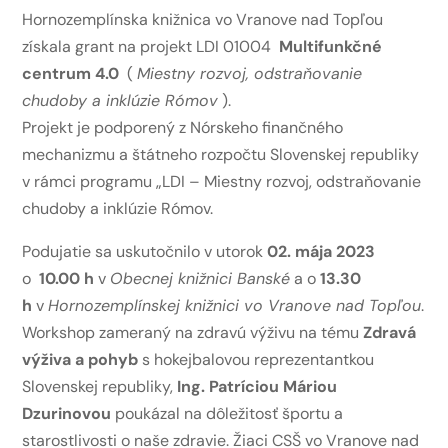
Hornozemplínska knižnica vo Vranove nad Topľou
získala grant na projekt LDI 01004
Multifunkčné
centrum 4.0
(
Miestny rozvoj, odstraňovanie
chudoby a inklúzie Rómov
).
Projekt je podporený z Nórskeho finančného
mechanizmu a štátneho rozpočtu Slovenskej republiky
v rámci programu „LDI – Miestny rozvoj, odstraňovanie
chudoby a inklúzie Rómov.
Podujatie sa uskutočnilo v utorok
02. mája 2023
o
10.00 h
v
Obecnej knižnici Banské
a o
13.30
h
v
Hornozemplínskej knižnici vo Vranove nad Topľou
.
Workshop zameraný na zdravú výživu na tému
Zdravá
výživa a pohyb
s hokejbalovou reprezentantkou
Slovenskej republiky,
Ing. Patríciou Máriou
Dzurinovou
poukázal na dôležitosť športu a
starostlivosti o naše zdravie. Žiaci CSŠ vo Vranove nad