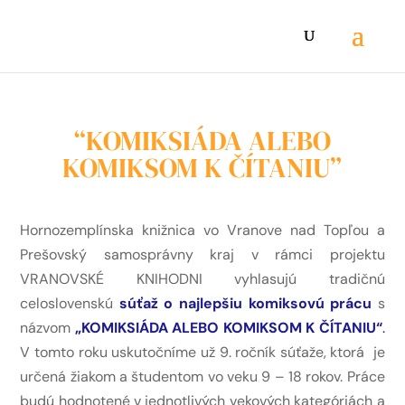
“KOMIKSIÁDA ALEBO
KOMIKSOM K ČÍTANIU”
Hornozemplínska knižnica vo Vranove nad Topľou a
Prešovský samosprávny kraj v rámci projektu
VRANOVSKÉ KNIHODNI vyhlasujú tradičnú
celoslovenskú
súťaž o najlepšiu komiksovú prácu
s
názvom
„KOMIKSIÁDA ALEBO KOMIKSOM K ČÍTANIU“
.
V tomto roku uskutočníme už 9. ročník súťaže, ktorá je
určená žiakom a študentom vo veku 9 – 18 rokov. Práce
budú hodnotené v jednotlivých vekových kategóriách a