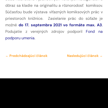
dôraz sa kladie na originalitu a rôznorodosť komiksov.
Súčasťou bude výstava víťazných komiksových prác v
priestoroch knižnice. Zasielanie prác do súťaže je
možné
do 17. septembra 2021 vo formáte max. A3
.
Podujatie z verejných zdrojov podporil
Fond na
podporu umenia
.
←
Predchádzajúci článok
Nasledujúci článok
→