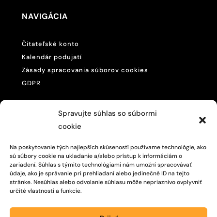
NAVIGÁCIA
Čitateľské konto
Kalendár podujatí
Zásady spracovania súborov cookies
GDPR
KONTAKTUJE NÁS
Spravujte súhlas so súbormi
cookie

057/446 4468
Na poskytovanie tých najlepších skúseností používame technológie, ako
sú súbory cookie na ukladanie a/alebo prístup k informáciám o

M. R. Štefánika 875/200,
zariadení. Súhlas s týmito technológiami nám umožní spracovávať
Vranov nad Topľou, 093 01
údaje, ako je správanie pri prehliadaní alebo jedinečné ID na tejto
stránke. Nesúhlas alebo odvolanie súhlasu môže nepriaznivo ovplyvniť
určité vlastnosti a funkcie.
SLEDUJTE NÁS