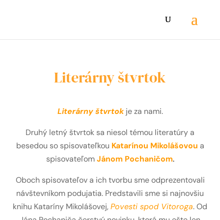
Literárny štvrtok
Literárny štvrtok
je za nami.
Druhý letný štvrtok sa niesol témou literatúry a
besedou so spisovateľkou
Katarínou Mikolášovou
a
spisovateľom
Jánom Pochaničom
.
Oboch spisovateľov a ich tvorbu sme odprezentovali
návštevníkom podujatia. Predstavili sme si najnovšiu
knihu Kataríny Mikolášovej,
Povesti spod Vitoroga
. Od
Jána Pochaniča čerstvú novinku, ktorá mu ešte len