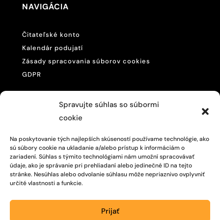
NAVIGÁCIA
Čitateľské konto
Kalendár podujatí
Zásady spracovania súborov cookies
GDPR
KONTAKTUJE NÁS
Spravujte súhlas so súbormi
cookie

057/446 4468
Na poskytovanie tých najlepších skúseností používame technológie, ako
sú súbory cookie na ukladanie a/alebo prístup k informáciám o

M. R. Štefánika 875/200,
zariadení. Súhlas s týmito technológiami nám umožní spracovávať
Vranov nad Topľou, 093 01
údaje, ako je správanie pri prehliadaní alebo jedinečné ID na tejto
stránke. Nesúhlas alebo odvolanie súhlasu môže nepriaznivo ovplyvniť
určité vlastnosti a funkcie.
SLEDUJTE NÁS
Prijať