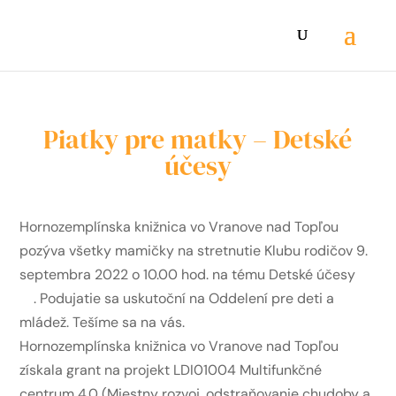
Piatky pre matky – Detské
účesy
Hornozemplínska knižnica vo Vranove nad Topľou
pozýva všetky mamičky na stretnutie Klubu rodičov 9.
septembra 2022 o 10.00 hod. na tému Detské účesy
. Podujatie sa uskutoční na Oddelení pre deti a
mládež. Tešíme sa na vás.
Hornozemplínska knižnica vo Vranove nad Topľou
získala grant na projekt LDI01004 Multifunkčné
centrum 4.0 (Miestny rozvoj, odstraňovanie chudoby a