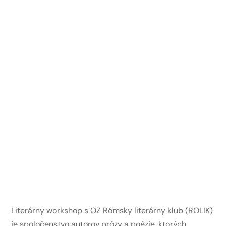
Literárny workshop s OZ Rómsky literárny klub (ROLIK)
je spoločenstvo autorov prózy a poézie, ktorých