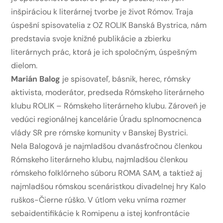
inšpiráciou k literárnej tvorbe je život Rómov. Traja
úspešní spisovatelia z OZ ROLIK Banská Bystrica, nám
predstavia svoje knižné publikácie a zbierku
literárnych prác, ktorá je ich spoločným, úspešným
dielom.
Marián Balog
je spisovateľ, básnik, herec, rómsky
aktivista, moderátor, predseda Rómskeho literárneho
klubu ROLIK – Rómskeho literárneho klubu. Zároveň je
vedúci regionálnej kancelárie Úradu splnomocnenca
vlády SR pre rómske komunity v Banskej Bystrici.
Nela Balogová je najmladšou dvanásťročnou členkou
Rómskeho literárneho klubu, najmladšou členkou
rómskeho folklórneho súboru ROMA SAM, a taktiež aj
najmladšou rómskou scenáristkou divadelnej hry Kalo
ruškos-Čierne rúško. V útlom veku vníma rozmer
sebaidentifikácie k Romipenu a istej konfrontácie