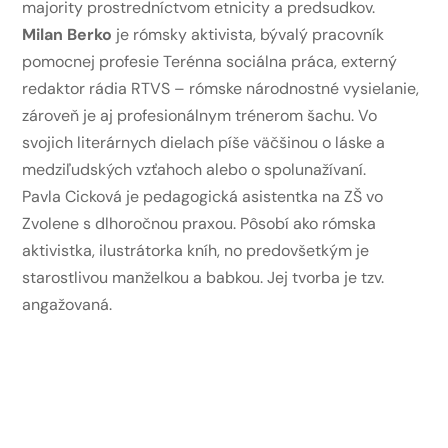
majority prostredníctvom etnicity a predsudkov.
Milan Berko
je rómsky aktivista, bývalý pracovník
pomocnej profesie Terénna sociálna práca, externý
redaktor rádia RTVS – rómske národnostné vysielanie,
zároveň je aj profesionálnym trénerom šachu. Vo
svojich literárnych dielach píše väčšinou o láske a
medziľudských vzťahoch alebo o spolunažívaní.
Pavla Cicková je pedagogická asistentka na ZŠ vo
Zvolene s dlhoročnou praxou. Pôsobí ako rómska
aktivistka, ilustrátorka kníh, no predovšetkým je
starostlivou manželkou a babkou. Jej tvorba je tzv.
angažovaná.