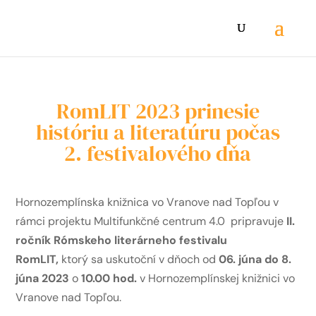
RomLIT 2023 prinesie
históriu a literatúru počas
2. festivalového dňa
Hornozemplínska knižnica vo Vranove nad Topľou v
rámci projektu Multifunkčné centrum 4.0 pripravuje
II.
ročník Rómskeho literárneho festivalu
RomLIT,
ktorý sa uskutoční v dňoch od
06. júna do 8.
júna 2023
o
10.00 hod.
v Hornozemplínskej knižnici vo
Vranove nad Topľou.