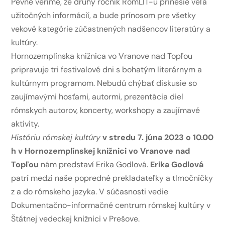
Pevne veríme, že druhý ročník RomLIT-u prinesie veľa
užitočných informácií, a bude prínosom pre všetky
vekové kategórie zúčastnených nadšencov literatúry a
kultúry.
Hornozemplínska knižnica vo Vranove nad Topľou
pripravuje tri festivalové dni s bohatým literárnym a
kultúrnym programom. Nebudú chýbať diskusie so
zaujímavými hosťami, autormi, prezentácia diel
rómskych autorov, koncerty, workshopy a zaujímavé
aktivity.
Históriu rómskej kultúry
v stredu 7. júna 2023 o 10.00
h v Hornozemplínskej knižnici vo Vranove nad
Topľou
nám predstaví Erika Godlová.
Erika Godlová
patrí medzi naše popredné prekladateľky a tlmočníčky
z a do rómskeho jazyka. V súčasnosti vedie
Dokumentačno-informačné centrum rómskej kultúry v
Štátnej vedeckej knižnici v Prešove.