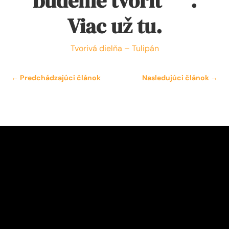
budeme tvoriť
.
Viac už tu.
Tvorivá dielňa – Tulipán
←
Predchádzajúci článok
Nasledujúci článok
→