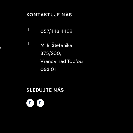
KONTAKTUJE NÁS

057/446 4468

M. R. Štefánika
v
875/200,
Vranov nad Topľou,
093 01
SLEDUJTE NÁS