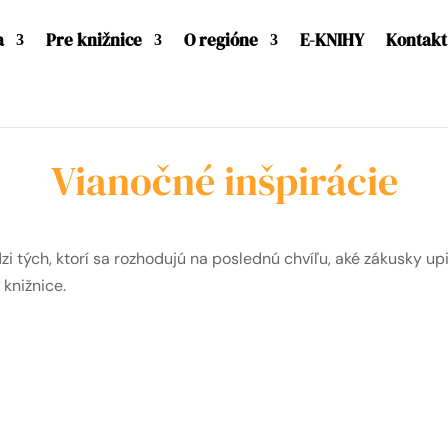
a
Pre knižnice
O regióne
E-KNIHY
Kontakt
Vianočné inšpirácie
i tých, ktorí sa rozhodujú na poslednú chvíľu, aké zákusky upie
knižnice.