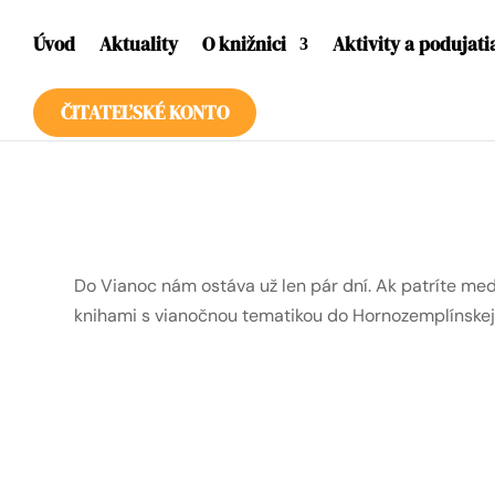
Úvod
Aktuality
O knižnici
Aktivity a podujati
ČITATEĽSKÉ KONTO
Do Vianoc nám ostáva už len pár dní. Ak patríte medz
knihami s vianočnou tematikou do Hornozemplínskej 