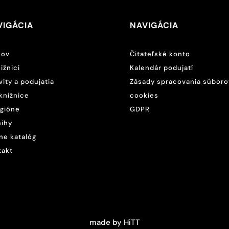
VIGÁCIA
NAVIGÁCIA
ov
Čitateľské konto
ižnici
Kalendár podujatí
vity a podujatia
Zásady spracovania súboro
knižnice
cookies
egióne
GDPR
nihy
ne katalóg
takt
made by HiTT