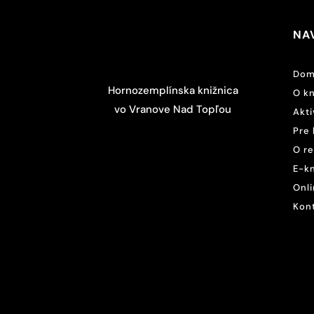
NA
Dom
Hornozemplínska knižnica
O kn
vo Vranove Nad Topľou
Akti
Pre 
O r
E-k
Onli
Kon