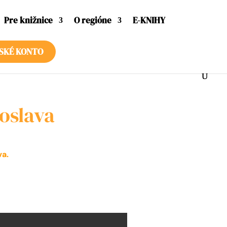
Pre knižnice
O regióne
E-KNIHY
SKÉ KONTO
doslava
va.