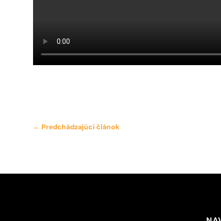
←
Predchádzajúci článok
NA