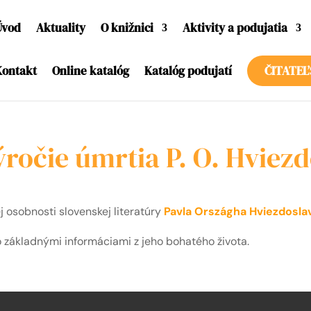
Úvod
Aktuality
O knižnici
Aktivity a podujatia
Kontakt
Online katalóg
Katalóg podujatí
ČITATEĽ
ýročie úmrtia P. O. Hviez
 osobnosti slovenskej literatúry
Pavla Országha Hviezdosla
 so základnými informáciami z jeho bohatého života.