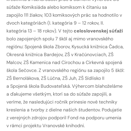
súťaže Komiksiáda alebo komiksom k čítaniu sa
zapojilo 111 žiakov, 103 komiksových prác sa hodnotilo v
dvoch kategóriách (I. kategória 9 – 12 rokov, II.
kategória 13 – 18 rokov). V tejto
celoslovenskej súťaži
bolo zapojených spolu 7 škôl aj mimo vranovského
regiónu: Spojená škola Zborov, Kysucká knižnica Čadca,
Okresná knižnica Bardejov, ZŠ v Kračúnovciach, ZŠ
Malcov, ZŠ Kamenica nad Cirochou a Cirkevná spojená
škola Sečovce. Z vranovského regiónu sa zapojilo 5 škôl:
ZŠ Bernolákova, ZŠ Lúčna, ZŠ Juh, ZŠ Sídlisko II
a Spojená škola Budovateľská. Výhercom blahoželáme
a ďakujeme všetkým, ktorí sa do súťaže zapojili, a
veríme, že nasledujúci ročník prinesie nové techniky
kreslenia a tvorby z dielne našich študentov. Podujatie
z verejných zdrojov podporil Fond na podporu umenia
v rámci projektu Vranovské knihodni.