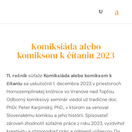
Komiksiáda alebo
komiksom k čítaniu 2023
11. ročník
súťaže
Komiksiáda alebo komiksom k
čítaniu
sa uskutočnil 1. decembra 2023 v priestoroch
Hornozemplínskej knižnice vo Vranove nad Topľou.
Odborný komiksový seminár viedol už tradične doc.
PhDr. Peter Karpinský, PhD., v ktorom sa venoval
Slovenskému komiksu a jeho histórii. Spisovateľ
zároveň zhodnotil súťažné práce z roku 2023, vyzdvihol
kreativitu a rôznorodosť prác a odmenil výhercov. Do