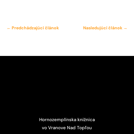
←
Predchádzajúci článok
Nasledujúci článok
→
Hornozemplínska knižnica
vo Vranove Nad Topľou