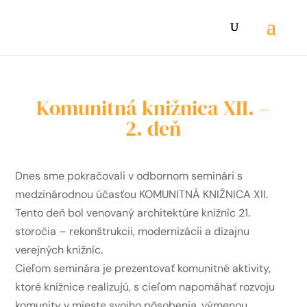
Komunitná knižnica XII. –
2. deň
Dnes sme pokračovali v odbornom seminári s
medzinárodnou účasťou KOMUNITNÁ KNIŽNICA XII.
Tento deň bol venovaný architektúre knižníc 21.
storočia – rekonštrukcii, modernizácii a dizajnu
verejných knižníc.
Cieľom seminára je prezentovať komunitné aktivity,
ktoré knižnice realizujú, s cieľom napomáhať rozvoju
komunity v mieste svojho pôsobenia, výmenou