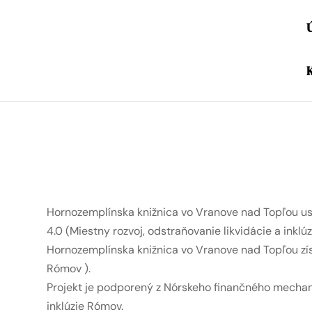
Hornozemplínska knižnica vo Vranove nad Topľou usk
4.0 (Miestny rozvoj, odstraňovanie likvidácie a inklú
Hornozemplínska knižnica vo Vranove nad Topľou zís
Rómov ).
Projekt je podporený z Nórskeho finančného mechan
inklúzie Rómov.