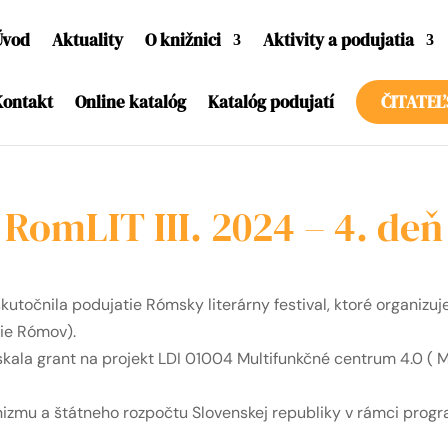
Úvod
Aktuality
O knižnici
Aktivity a podujatia
Kontakt
Online katalóg
Katalóg podujatí
ČITATEĽ
RomLIT III. 2024 – 4. deň
utočnila podujatie Rómsky literárny festival, ktoré organizu
zie Rómov).
kala grant na projekt LDI 01004 Multifunkčné centrum 4.0 ( M
izmu a štátneho rozpočtu Slovenskej republiky v rámci progr