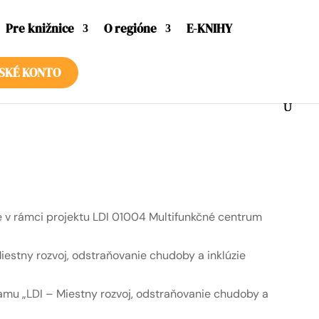
Pre knižnice
O regióne
E-KNIHY
SKÉ KONTO
je v rámci projektu LDI 01004 Multifunkčné centrum
iestny rozvoj, odstraňovanie chudoby a inklúzie
amu „LDI – Miestny rozvoj, odstraňovanie chudoby a