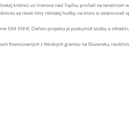
plínskej knižnici vo Vranove nad Topľou privítali na tane
nižnicou sa niesli tóny rómskej hudby, na ktorú si zatancovali s
ume 594 519 €. Cieľom projektu je poskytnúť služby a infrašt
och financovaných z Nórskych grantov na Slovensku, navštívt