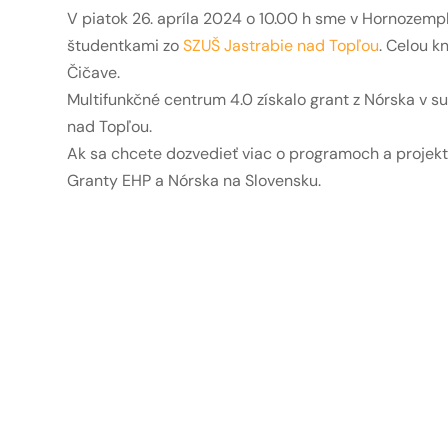
V piatok 26. apríla 2024 o 10.00 h sme v Hornozem
študentkami zo
SZUŠ Jastrabie nad Topľou
. Celou k
Čičave.
Multifunkčné centrum 4.0 získalo grant z Nórska v s
nad Topľou.
Ak sa chcete dozvedieť viac o programoch a projekt
Granty EHP a Nórska na Slovensku.