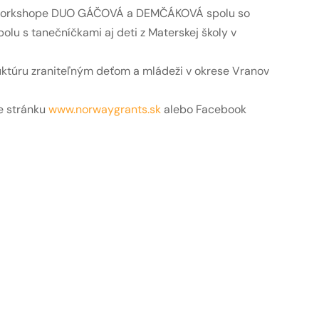
čnom workshope DUO GÁČOVÁ a DEMČÁKOVÁ spolu so
polu s tanečníčkami aj deti z Materskej školy v
ruktúru zraniteľným deťom a mládeži v okrese Vranov
e stránku
www.norwaygrants.sk
alebo Facebook