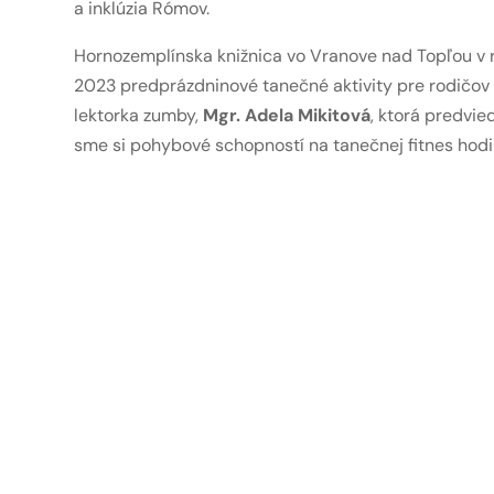
a inklúzia Rómov.
Hornozemplínska knižnica vo Vranove nad Topľou v r
2023 predprázdninové tanečné aktivity pre rodičov s 
lektorka zumby,
Mgr. Adela Mikitová
, ktorá predvie
sme si pohybové schopností na tanečnej fitnes hodin