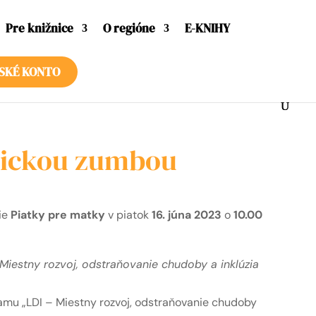
Pre knižnice
O regióne
E-KNIHY
SKÉ KONTO
gickou zumbou
ie
Piatky pre matky
v piatok
16. júna 2023
o
10.00
Miestny rozvoj, odstraňovanie chudoby a inklúzia
amu „LDI – Miestny rozvoj, odstraňovanie chudoby