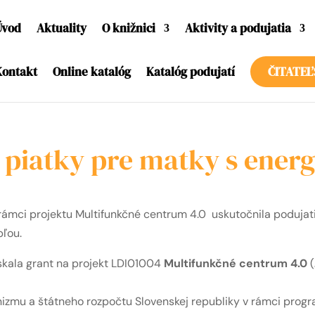
Úvod
Aktuality
O knižnici
Aktivity a podujatia
Kontakt
Online katalóg
Katalóg podujatí
ČITATEĽ
 piatky pre matky s ener
rámci projektu Multifunkčné centrum 4.0 uskutočnila podujat
pľou.
skala grant na projekt LDI01004
Multifunkčné centrum 4.0
(
izmu a štátneho rozpočtu Slovenskej republiky v rámci progr