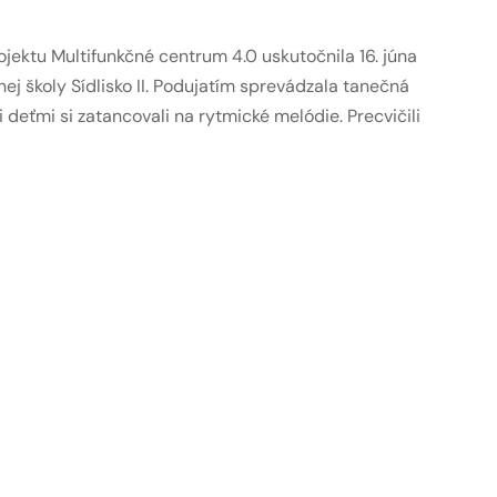
jektu Multifunkčné centrum 4.0 uskutočnila 16. júna
nej školy Sídlisko II. Podujatím sprevádzala tanečná
deťmi si zatancovali na rytmické melódie. Precvičili